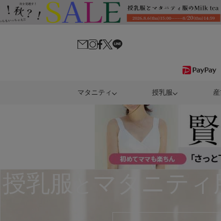
マタニティ
授乳服
産
授乳服
マタニティ
と