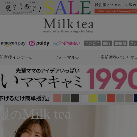
前産後インナー
フォーマル
産前産後パジャマ
服
Milk tea
の