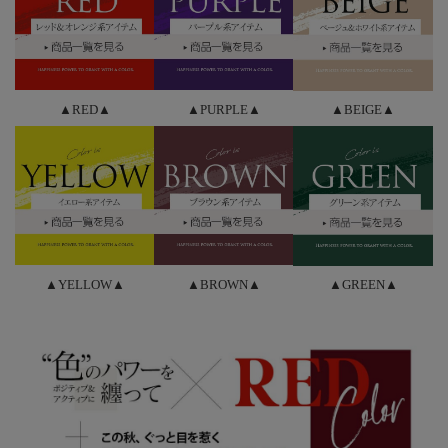
▲RED▲
▲PURPLE▲
▲BEIGE▲
▲YELLOW▲
▲BROWN▲
▲GREEN▲