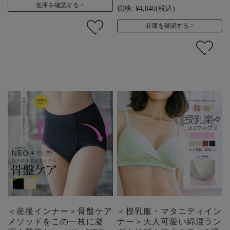
在庫を確認する
価格:
¥4,840
(税込)
在庫を確認する
＜産後インナー＞骨盤ケア
＜授乳服・マタニティイン
メソッドをこの一枚に凝
ナー＞大人可愛い綿混ラン