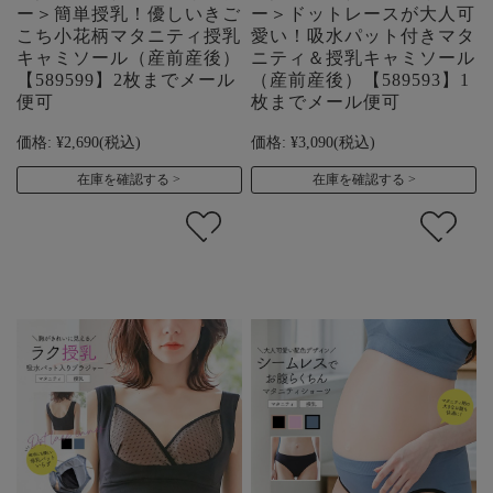
ー＞簡単授乳！優しいきご
ー＞ドットレースが大人可
こち小花柄マタニティ授乳
愛い！吸水パット付きマタ
キャミソール（産前産後）
ニティ＆授乳キャミソール
【589599】2枚までメール
（産前産後）【589593】1
便可
枚までメール便可
価格:
¥2,690
(税込)
価格:
¥3,090
(税込)
在庫を確認する
在庫を確認する