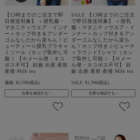
【13時までのご注文で即
SALE 【13時までのご注文
日発送対象】 ＜授乳服・
で即日発送対象】 ＜授乳
マタニティウエア・インナ
服・マタニティウエア・イ
ー＞カップ付き＆アンダー
ンナー＞カップ付き＆アン
ゴムなしだから楽ちん！ビ
ダーゴムなしだから楽ち
ューティー☆授乳ブラキャ
ん！カップ付き☆ビューテ
ミソール（カップ取外し可
ィラウンドTシャツ（カッ
能 ）【※メール便・ネコ
プ取外し可能 ）【※メー
ポス不可】 妊娠 出産 産前
ル便・ネコポス不可】 妊
産後 Milk tea
娠 出産 産前 産後 Milk tea
価格:
¥2,590
(税込)
SALE:
¥1,390
(税込)
在庫を確認する
在庫を確認する