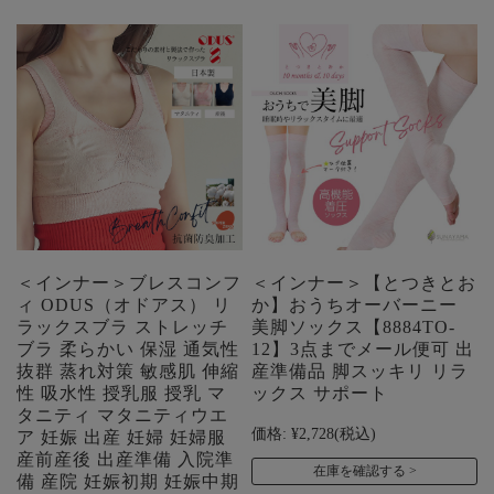
＜インナー＞ブレスコンフ
＜インナー＞【とつきとお
ィ ODUS（オドアス） リ
か】おうちオーバーニー
ラックスブラ ストレッチ
美脚ソックス【8884TO-
ブラ 柔らかい 保湿 通気性
12】3点までメール便可 出
抜群 蒸れ対策 敏感肌 伸縮
産準備品 脚スッキリ リラ
性 吸水性 授乳服 授乳 マ
ックス サポート
タニティ マタニティウエ
価格:
¥2,728
(税込)
ア 妊娠 出産 妊婦 妊婦服
産前産後 出産準備 入院準
在庫を確認する
備 産院 妊娠初期 妊娠中期