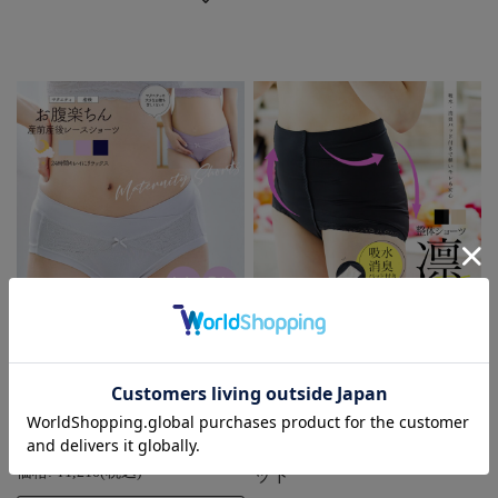
＜授乳・マタニティインナ
＜産後インナー＞吸水・消
ー＞【LL・3L】産前産後
臭パッド付き！整体ショー
ずっと使える！レースお腹
ツ・凛 2枚までメール便可
楽ちんマタニティショーツ
はくだけ骨盤底筋トレーニ
【589513】
ング 軽いモレも安心！も
しもの時にも安心の吸水パ
価格:
¥1,210
(税込)
ッド