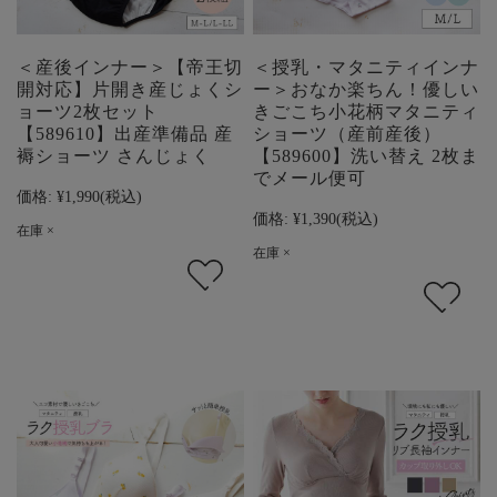
＜産後インナー＞【帝王切
＜授乳・マタニティインナ
開対応】片開き産じょくシ
ー＞おなか楽ちん！優しい
ョーツ2枚セット
きごこち小花柄マタニティ
【589610】出産準備品 産
ショーツ（産前産後）
褥ショーツ さんじょく
【589600】洗い替え 2枚ま
でメール便可
価格:
¥1,990
(税込)
価格:
¥1,390
(税込)
在庫 ×
在庫 ×