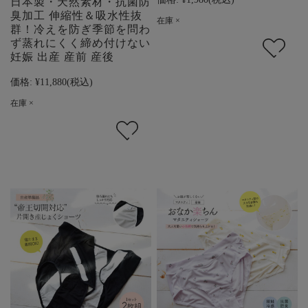
日本製・天然素材・抗菌防
臭加工 伸縮性＆吸水性抜
在庫 ×
群！冷えを防ぎ季節を問わ
ず蒸れにくく締め付けない
妊娠 出産 産前 産後
価格:
¥11,880
(税込)
在庫 ×