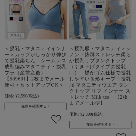
＜授乳・マタニティインナ
＜授乳服・マタニティ＞シ
ー＞カップがしっかり伸び
ノン・抜群ストレッチ柔ら
て授乳楽ちん！シームレス
か授乳リブタンクトップ
成型編みマタニティ・授乳
（引き下げタイプの授乳
ブラ（産前産後）
口） 襟がゴム仕様で授乳
【589601】2枚までメール
しやすい＆形キープ！授乳
便可＜セットアップOK＞
服 マタニティウエア タン
クトップ リブ インナー ス
価格:
¥2,590
(税込)
トレッチ Milk tea 【2枚
までメール便】
在庫を確認する
価格:
¥2,390
(税込)
在庫を確認する