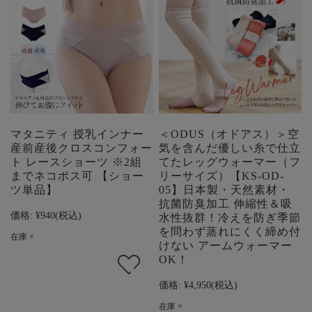
マタニティ 授乳インナー
＜ODUS（オドアス）＞空
産前産後クロスコンフォー
気を含んだ優しい糸で仕立
ト レースショーツ ※2組
てたレッグウォーマー（フ
までネコポス可 【ショー
リーサイズ）【KS-OD-
ツ単品】
05】日本製・天然素材・
抗菌防臭加工 伸縮性＆吸
価格:
¥940
(税込)
水性抜群！冷えを防ぎ季節
を問わず蒸れにくく締め付
在庫 ×
けない アームウォーマー
OK！
価格:
¥4,950
(税込)
在庫 ×