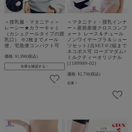
＜授乳服・マタニティ＞
＜マタニティ・授乳インナ
レーシー★カラーキャミ
ー＞産前産後クロスコンフ
（カシュクールタイプの授
ォート レース＆チュール
乳口） ※2枚までメール
ノンワイヤーブラ＆ショー
便、宅急便コンパクト可
ツセット2点SET※2組まで
ネコポス可 ローズマダム×
価格:
¥1,990
(税込)
ミルクティーオリジナル
(1189989-02)
在庫を確認する
価格:
¥2,750
(税込)
在庫 ×