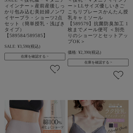
ィインナー＞産前産後しっ
ー＞LLサイズ優しいきご
かり包み込む美妊婦ノンワ
こちリブレースかんたん授
イヤーブラ・ショーツ2点
乳キャミソール
セット（簡単授乳・浅ばき
【589579】抗菌防臭加工 1
タイプ）
枚までメール便可 ＜別売
【589584/589585】
りのショーツとセットアッ
プOK＞
SALE:
¥3,590
(税込)
価格:
¥2,390
(税込)
在庫を確認する
在庫を確認する