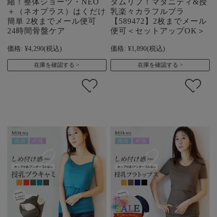
縮！整体ショーツ・NEO
ダムリブ！マタニティ&授
＋（ネオプラス）はくだけ
乳楽々カラフルブラ
簡単 2枚までメール便可
【589472】2枚までメール
24時間骨盤ケア
便可＜セットアップOK＞
価格:
¥4,290
(税込)
価格:
¥1,890
(税込)
在庫を確認する
在庫を確認する