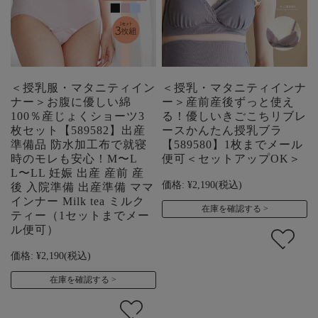
＜授乳服・マタニティイン
＜授乳・マタニティインナ
ナー＞お腹に優しい綿
ー＞産前産後ずっと使え
100％産じょくショーツ3
る！優しいきごこちリブレ
枚セット【589582】出産
ースかんたん授乳ブラ
準備品 防水加工布で就寝
【589580】1枚までメール
時のモレも安心！M〜L
便可＜セットアップOK＞
L〜LL 妊娠 出産 産前 産
価格:
¥2,190
(税込)
後 入院準備 出産準備 ママ
インナー Milk tea ミルク
在庫を確認する
ティー（1セットまでメー
ル便可）
価格:
¥2,190
(税込)
在庫を確認する